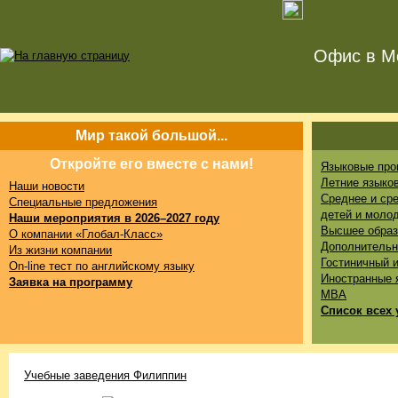
Офис в Мо
Мир такой большой...
Откройте его вместе с нами!
Языковые про
Летние языко
Наши новости
Среднее и ср
Специальные предложения
детей и моло
Наши мероприятия в 2026–2027 году
Высшее образ
О компании «Глобал-Класс»
Дополнительн
Из жизни компании
Гостиничный 
On-line тест по английскому языку
Иностранные 
Заявка на программу
MBA
Список всех 
Учебные заведения Филиппин