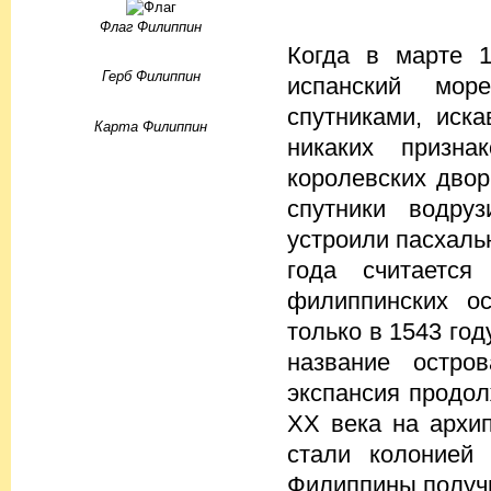
Флаг Филиппин
Когда в марте 
Герб Филиппин
испанский мор
спутниками, иск
Карта Филиппин
никаких признак
королевских двор
спутники водруз
устроили пасхаль
года считается
филиппинских о
только в 1543 год
название остро
экспансия продол
XX века на архи
стали колонией
Филиппины получ