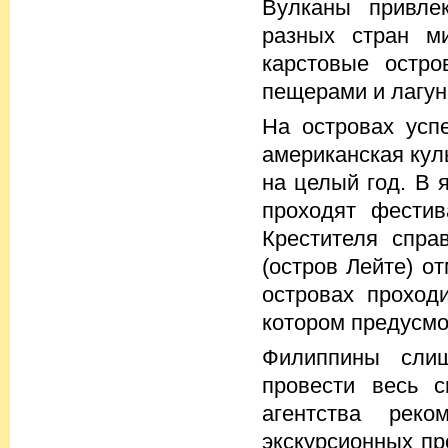
Вулканы привле
разных стран м
карстовые остро
пещерами и лагун
На островах усп
американская кул
на целый год. В 
проходят фестив
Крестителя спра
(остров Лейте) о
островах проходи
котором предусмо
Филиппины слиш
провести весь с
агентства рек
экскурсионных пр