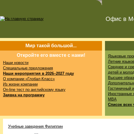
Офис в Мо
Мир такой большой...
Откройте его вместе с нами!
Языковые про
Летние языко
Наши новости
Среднее и ср
Специальные предложения
детей и моло
Наши мероприятия в 2026–2027 году
Высшее образ
О компании «Глобал-Класс»
Дополнительн
Из жизни компании
Гостиничный 
On-line тест по английскому языку
Иностранные 
Заявка на программу
MBA
Список всех 
Учебные заведения Филиппин