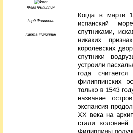
Флаг Филиппин
Когда в марте 
Герб Филиппин
испанский мор
спутниками, иск
Карта Филиппин
никаких признак
королевских двор
спутники водруз
устроили пасхаль
года считается
филиппинских о
только в 1543 год
название остро
экспансия продол
XX века на архи
стали колонией
Филиппины получ