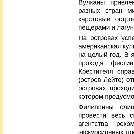
Вулканы привле
разных стран м
карстовые остро
пещерами и лагун
На островах усп
американская кул
на целый год. В 
проходят фестив
Крестителя спра
(остров Лейте) о
островах проходи
котором предусмо
Филиппины слиш
провести весь с
агентства рек
экскурсионных пр