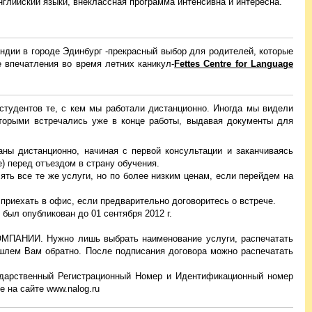
английский языки, внеклассная программа интенсивна и интересна.
ндии в городе Эдинбург -прекрасный выбор для родителей, которые
е впечатления во время летних каникул-
Fettes Centre for Language
студентов те, с кем мы работали дистанционно. Иногда мы видели
оторыми встречались уже в конце работы, выдавая документы для
ны дистанционно, начиная с первой консультации и заканчиваясь
е) перед отъездом в страну обучения.
ть все те же услуги, но по более низким ценам, если перейдем на
приехать в офис, если предварительно договоритесь о встрече.
 был опубликован до 01 сентября 2012 г.
КОМПАНИИ. Нужно лишь выбрать наименование услуги, распечатать
ишлем Вам обратно. После подписания договора можно распечатать
дарственный Регистрационный Номер и Идентификационный номер
е на сайте www.nalog.ru