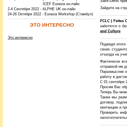
Saint-Denis пр
ICEF Eurasia он-лайн
Зайдите на стр
2-4 Сентября 2022 - ALPHE UK он-лайн
24-26 Октября 2022 - Eurasia Workshop (Стамбул)
FCLC ( Fettes 
ЭТО ИНТЕРЕСНО
заботятся о бе
and Culture
Это интересно
Подведя итоги
своих студент
отъезда на уче
Фактически вс
отправкой им д
Поразмыслив н
работу в диста
С 01 сентября 
Просим Вас обр
Теперь Вы може
Также мы разм
договор, подп
квитанцию и пр
Проверить инф
налогоплательщ