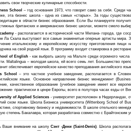
звить свои творческие кулинарные способности.
ness School
– год основания 1973, что говорит само за себя. Среди ч
ке, эта бизнес школа - одна из самых «старых». За годы существован
редитации в области бизнес образования. Если Вы планируете получит
стижных британских и американских бизнес школах, можете смело выбир
Academy
- располагается в исторической части Милана- города, где со
тре Ла Скала выступают все самые знаменитые оперные артисты мира. 
учение итальянскому и европейскому искусству приготовления пищи н
одчика на свой родной язык. В программу входит стажировка в ресторане
hool of English
- как выбрать школу на Мальте среди огромного числа
ти. Maltalingua – молодая школа, ей всего семь лет. Большинство пре
чит обеспечивает европейское качество преподавания английского язык
s School
– это частное учебное заведение, располагается в Слове
нглийском языке. Основное направление бизнес менеджмент (Busine
ение, качественное образование (учебное заведение имеет все европ
жение- практически в ценре Европы, всего в полутора часах езды от Ве
versity of Applied Sciences
- университет расположен в Нидерландах, о
лий ском языке. Школа Бизнеса университета (Wittenborg School of Bu
стике, спортивному бизнесу и недвижимости. В школе отельного менеджме
ую степень Бакалавра, которая разработана совместно с Брайтонским унив
ь Ваше внимание на школу
Сэнт -Дени (Saint-Denis)
. Школа располага