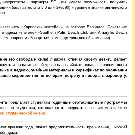
университеты - партнеры SGI, вы имеете возможность получить
ний балл аттестата 5.0 или GPA 90) и уровнем знания английского
нно.
званием «Карибский коктейль» на острове Барбадос. Сочетание
 в одном из отелей –Southern Palm Beach Club или Amaryllis Beach
о всем вопросам обращаться к менеджерам нашей компании).
ния это свобода и сила!
И школа, отвечая своему девизу, делает
хнуть и повысить свой уровень английского языка в течение всего
языка в неделю, учебные материалы и сертификат по окончании
ивные мероприятия по вечерам, встречу и поводы в аэропорту.
ента
предлагает студентам
годичные сертификатные программы
ересно студентам, которые хотят прервать свое систематическое
ой студенческой жизни.
иод времени года, любая продолжительность пребывания, широкий
себя дома.