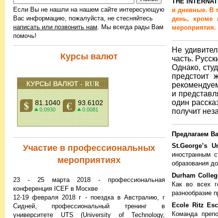
THE INTERNA
Eсли Вы не нашли на нашем сайте интересующую
и дневные. В 
Вас информацию, пожалуйста, не стесняйтесь
день, кроме 
написать или позвонить нам
. Мы всегда рады Вам
мероприятия. 
помочь!
Не удивител
Курсы валют
часть. Русс
Однако, сту
предстоит 
рекомендуем
и представл
один расска
получит нез
Предлагаем В
St.George’s U
Участие в профессиональных
иностранным с
мероприятиях
образования до
Durham Colle
23 - 25 марта 2018 - профессиональная
Как во всех г
конференция ICEF в Москве
разнообразие п
12-19 февраля 2018 г - поездка в Австралию, г
Ecole Ritz Esc
Сидней, профессиональный тренинг в
Команда препо
университете UTS (University of Technology,