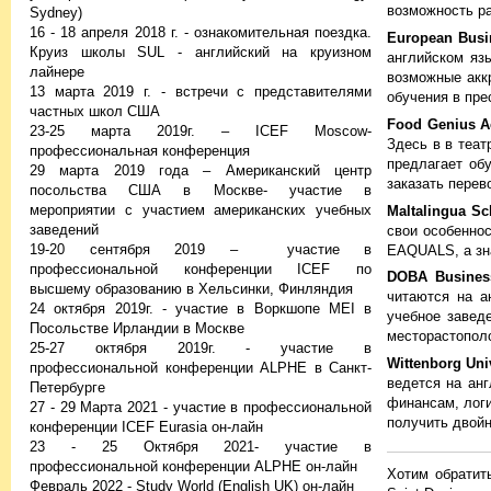
возможность ра
Sydney)
16 - 18 апреля 2018 г. - ознакомительная поездка.
European Busi
Круиз школы SUL - английский на круизном
английском язы
лайнере
возможные акк
13 марта 2019 г. - встречи с представителями
обучения в пре
частных школ США
Food Genius 
23-25 марта 2019г. – ICEF Moscow-
Здесь в в теа
профессиональная конференция
предлагает об
29 марта 2019 года – Американский центр
заказать перев
посольства США в Москве- участие в
мероприятии с участием американских учебных
Maltalingua Sc
заведений
свои особеннос
19-20 сентября 2019 – участие в
EAQUALS, а зна
профессиональной конференции ICEF по
DOBA Busines
высшему образованию в Хельсинки, Финляндия
читаются на а
24 октября 2019г. - участие в Воркшопе MEI в
учебное завед
Посольстве Ирландии в Москве
месторастополо
25-27 октября 2019г. - участие в
Wittenborg Uni
профессиональной конференции ALPHE в Санкт-
ведется на анг
Петербурге
финансам, логи
27 - 29 Марта 2021 - участие в профессиональной
получить двойн
конференции ICEF Eurasia он-лайн
23 - 25 Октября 2021- участие в
профессиональной конференции ALPHE он-лайн
Хотим обратит
Февраль 2022 - Study World (English UK) он-лайн