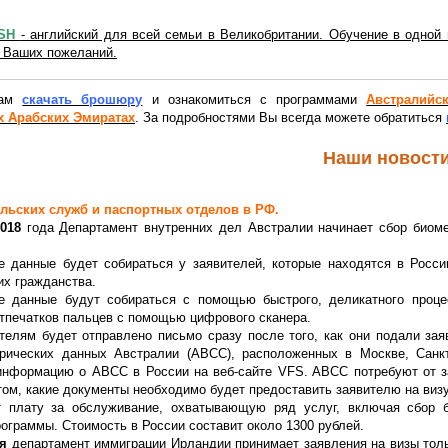
ISH
- английский для всей семьи в Великобритании. Обучение в одной
т Ваших пожеланий.
Вам
скачать брошюру
и ознакомиться с программами
Австралийс
 Арабских Эмиратах
. За подробностями Вы всегда можете обратиться
Наши новост
льских служб и паспортных отделов в РФ.
018
года Департамент внутренних дел Австралии начинает сбор биом
е данные будет собираться у заявителей, которые находятся в Росс
их гражданства.
е данные будут собираться с помощью быстрого, деликатного проц
тпечатков пальцев с помощью цифрового сканера.
телям будет отправлено письмо сразу после того, как они подали зая
рических данных Австралии (ABCC), расположенных в Москве, Санкт-
информацию о ABCC в России на веб-сайте VFS. ABCC потребуют от за
ом, какие документы необходимо будет предоставить заявителю на визу,
плату за обслуживание, охватывающую ряд услуг, включая сбор б
ограммы. Стоимость в России составит около 1300 рублей.
ря
департамент иммиграции Ирландии принимает заявления на визы толь