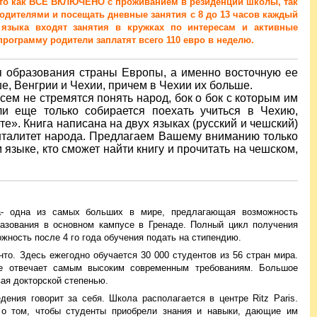
лето как ВСЕ ВКЛЮЧЕНО с проживанием в резиденции школы, так
родителями и посещать дневные занятия с 8 до 13 часов каждый
языка входят занятия в кружках по интересам и активные
рограмму родители заплатят всего 110 евро в неделю.
ия образования страны Европы, а именно восточную ее
е, Венгрии и Чехии, причем в Чехии их больше.
сем не стремятся понять народ, бок о бок с которым им
ли еще только собирается поехать учиться в Чехию,
». Книга написана на двух языках (русский и чешский)
енталитет народа. Предлагаем Вашему вниманию только
м языке, кто сможет найти книгу и прочитать на чешском,
а- одна из самых больших в мире, предлагающая возможность
разования в основном кампусе в Гренаде. Полный цикл получения
ожность после 4 го года обучения подать на стипендию.
нто. Здесь ежегодно обучается 30 000 студентов из 56 стран мира.
ие отвечает самым высоким современным требованиям. Большое
вая докторской степенью.
ения говорит за себя. Школа располагается в центре Ritz Paris.
 о том, чтобы студенты приобрели знания и навыки, дающие им