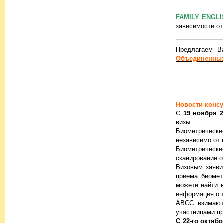
FAMILY ENGL
зависимости о
Предлагаем 
Объединенных
Новости консу
С
19 ноября 2
визы.
Биометрически
независимо от 
Биометрически
сканирование о
Визовым заяви
приема биомет
можете найти 
информация о т
ABCC взимают 
участницами пр
С 22-го октяб