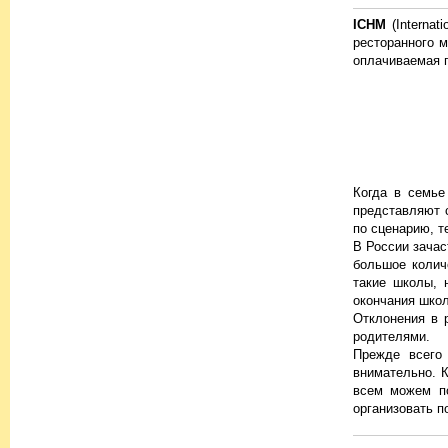
ICHM
(Internat
ресторанного 
оплачиваемая п
Когда в семье
представляют 
по сценарию, т
В России зачас
большое колич
такие школы, 
окончания шко
Отклонения в 
родителями.
Прежде всего 
внимательно. К
всем можем по
организовать п