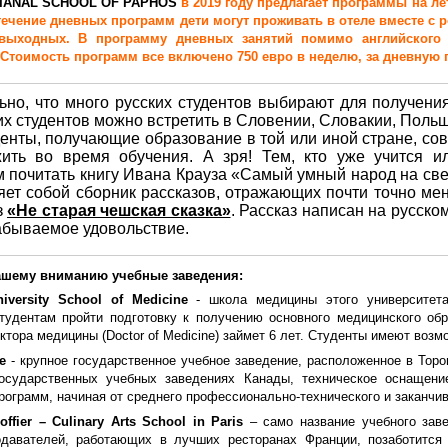
TIANAL SCHOOL OF PAPHOS
в 2019 году предлагает программы на 
течение дневных программ дети могут проживать в отеле вместе с 
выходных. В программу дневных занятий помимо английского 
Стоимость программ все включено 750 евро в неделю, за дневную п
ьно, что много русских студентов выбирают для получен
ких студентов можно встретить в Словении, Словакии, Польш
денты, получающие образование в той или иной стране, сов
жить во время обучения. А зря! Тем, кто уже учится и
 почитать книгу Ивана Крауза «Самый умный народ на свете
яет собой сборник рассказов, отражающих почти точно м
з
«Не старая чешская сказка»
. Рассказ написан на русско
абываемое удовольствие.
ашему вниманию учебные заведения:
niversity School of Medicine
- школа медицины этого университет
тудентам пройти подготовку к получению основного медицинского об
ктора медицины (Doctor of Medicine) займет 6 лет. Студенты имеют возм
ge
- крупное государственное учебное заведение, расположенное в Торо
осударственных учебных заведениях Канады, техническое оснащен
рограмм, начиная от среднего профессионально-технического и заканчи
offier – Culinary Arts School in Paris
– само название учебного завед
давателей, работающих в лучших ресторанах Франции, позаботится