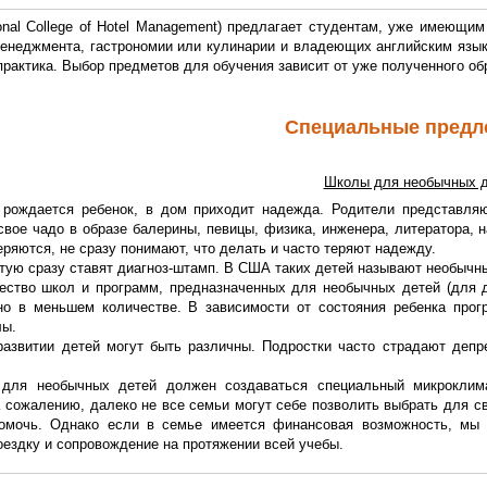
ional College of Hotel Management) предлагает студентам, уже имеющи
менеджмента, гастрономии или кулинарии и владеющих английским язык
рактика. Выбор предметов для обучения зависит от уже полученного о
Специальные предл
Школы для необычных д
 рождается ребенок, в дом приходит надежда. Родители представляют
свое чадо в образе балерины, певицы, физика, инженера, литератора,
еряются, не сразу понимают, что делать и часто теряют надежду.
тую сразу ставят диагноз-штамп. В США таких детей называют необычны
ество школ и программ, предназначенных для необычных детей (для д
но в меньшем количестве. В зависимости от состояния ребенка про
лы.
развитии детей могут быть различны. Подростки часто страдают деп
для необычных детей должен создаваться специальный микроклима
 сожалению, далеко не все семьи могут себе позволить выбрать для св
мочь. Однако если в семье имеется финансовая возможность, мы 
оездку и сопровождение на протяжении всей учебы.