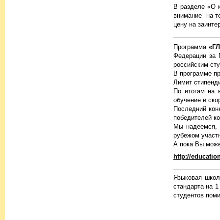
В разделе «О 
внимание на т
цену на заинт
Программа
«Г
Федерации за 
российским сту
В программе пр
Лимит стипенди
По итогам на 
обучение и ско
Последний кон
победителей к
Мы надеемся, 
рубежом участн
А пока Вы може
http://educatio
Языковая шко
стандарта на 
студентов помим