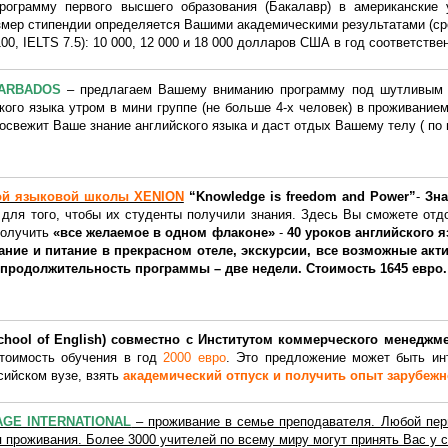
рограмму первого высшего образования (Бакалавр) в американские 
мер стипендии определяется Вашими академическими результатами (сред
00, IELTS 7.5): 10 000, 12 000 и 18 000 долларов США в год соответстве
BARBADOS
– предлагаем Вашему вниманию программу под шутливым на
кого языка утром в мини группе (не больше 4-х человек) в проживанием
 освежит Ваше знание английского языка и даст отдых Вашему телу ( п
ой языковой школы XENION
“Knowledge is freedom and Power”
-
Зна
для того, чтобы их студенты получили знания. Здесь Вы сможете отдо
получить
«все желаемое в одном флаконе»
-
40 уроков английского 
ание и питание в прекрасном отеле, экскурсии, все возможные акт
продолжительность программы – две недели. Стоимость 1645 евро.
chool of English) совместно с Институтом коммерческого менеджм
Стоимость обучения в год
2000 евро
. Это предложение может быть инт
сийском вузе, взять
академический отпуск и получить опыт зарубежн
GE INTERNATIONAL
– проживание в семье преподавателя. Любой пер
 проживания. Более 3000 учителей по всему миру могут принять Вас у 