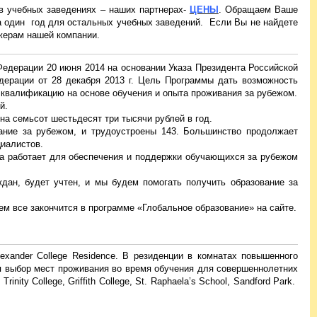
в учебных заведениях – наших партнерах-
ЦЕНЫ
. Обращаем Ваше
на один год для остальных учебных заведений. Если Вы не найдете
джерам нашей компании.
едерации 20 июня 2014 на основании Указа Президента Российской
ерации от 28 декабря 2013 г. Цель Программы дать возможность
 квалификацию на основе обучения и опыта проживания за рубежом.
й.
а семьсот шестьдесят три тысячи рублей в год.
вание за рубежом, и трудоустроены 143. Большинство продолжает
циалистов.
ма работает для обеспечения и поддержки обучающихся за рубежом
ан, будет учтен, и мы будем помогать получить образование за
ем все закончится в программе «Глобальное образование» на сайте.
xander College Residence. В резиденции в комнатах повышенного
ся выбор мест проживания во время обучения для совершеннолетних
rinity College, Griffith College, St. Raphaela’s School, Sandford Park.