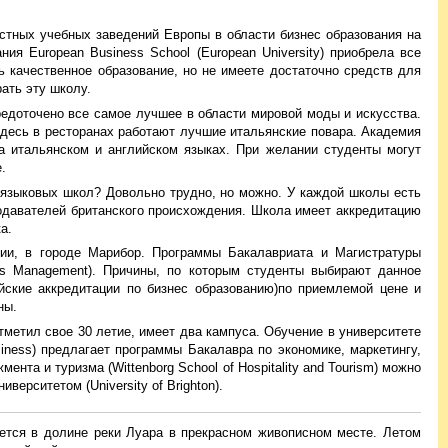
астных учебных заведений Европы в области бизнес образования на
ия European Business School (European University) приобрела все
ь качественное образование, но не имеете достаточно средств для
ать эту школу.
средоточено все самое лучшее в области мировой моды и искусства.
Здесь в ресторанах работают лучшие итальянские повара. Академия
а итальянском и английском языках. При желании студенты могут
.
 языковых школ? Довольно трудно, но можно. У каждой школы есть
подавателей британского происхождения. Школа имеет аккредитацию
а.
нии, в городе Марибор. Программы Бакалавриата и Магистратуры
ss Management). Причины, по которым студенты выбирают данное
ейские аккредитации по бизнес образованию)по приемлемой цене и
ны.
тметил свое 30 летие, имеет два кампуса. Обучение в университете
siness) предлагает программы Бакалавра по экономике, маркетингу,
нта и туризма (Wittenborg School of Hospitality and Tourism) можно
ерситетом (University of Brighton).
ется в долине реки Луара в прекрасном живописном месте. Летом