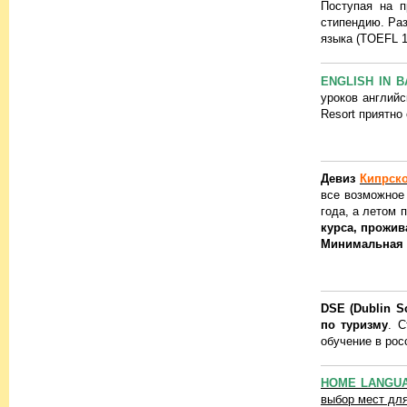
Поступая на п
стипендию. Раз
языка (TOEFL 1
ENGLISH IN 
уроков английс
Resort приятно
Девиз
Кипрск
все возможное 
года, а летом 
курса, прожив
Минимальная 
DSE (Dublin S
по туризму
. 
обучение в рос
HOME LANGUA
выбор мест для