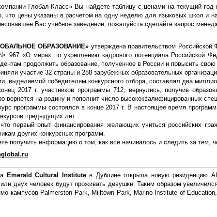
компании Глобал-Класс» Вы найдете таблицу с ценами на текущий год 
о, что цены указаны в расчетом на одну неделю для языковых школ и 
ересовавшее Вас учебное заведение, пожалуйста сделайте запрос мене
ЛОБАЛЬНОЕ ОБРАЗОВАНИЕ»
утверждена правительством Российской Ф
№ 967 «О мерах по укреплению кадрового потенциала Российской Фед
дентам продолжить образование, полученное в России и повысить свою
иняли участие 32 страны и 288 зарубежных образовательных организаци
и, выделяемой победителям конкурсного отбора, составлял два миллион
конец 2017 г. участников программы 712, вернулись, получив образо
ро вернется на родину и пополнит число высококвалифицированных спе
курс программы состоялся в конце 2017 г. В настоящее время програм
онкурсов предыдущих лет.
что первый опыт финансирования желающих учиться российских гражд
икам других конкурсных программ.
те получить информацию о том, как все начиналось и следить за тем, ч
nglobal.ru
ла
Emerald Cultural Institute
в Дублине открыла новую резиденцию Ale
1 или двух человек будут проживать девушки. Таким образом увеличил
о кампусов Palmerston Park, Milltown Park, Marino Institute of Education, T