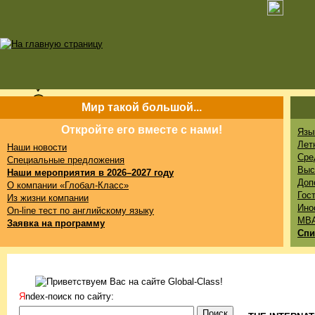
Мир такой большой...
Откройте его вместе с нами!
Язы
Лет
Наши новости
Сре
Специальные предложения
Выс
Наши мероприятия в 2026–2027 году
Доп
О компании «Глобал-Класс»
Гос
Из жизни компании
Ино
On-line тест по английскому языку
MB
Заявка на программу
Спи
Я
ndex-поиск по сайту: