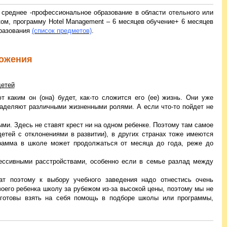
м среднее -профессиональное образование в области отельного или
ом, программу Hotel Management – 6 месяцев обучение+ 6 месяцев
бразования
(список предметов)
.
ожения
етей
 каким он (она) будет, как-то сложится его (ее) жизнь. Они уже
 наделяют различными жизненными ролями. А если что-то пойдет не
ми. Здесь не ставят крест ни на одном ребенке. Поэтому там самое
етей с отклонениями в развитии), в других странах тоже имеются
грамма в школе может продолжаться от месяца до года, реже до
рессивными расстройствами, особенно если в семье разлад между
т поэтому к выбору учебного заведения надо отнестись очень
оего ребенка школу за рубежом из-за высокой цены, поэтому мы не
готовы взять на себя помощь в подборе школы или программы,