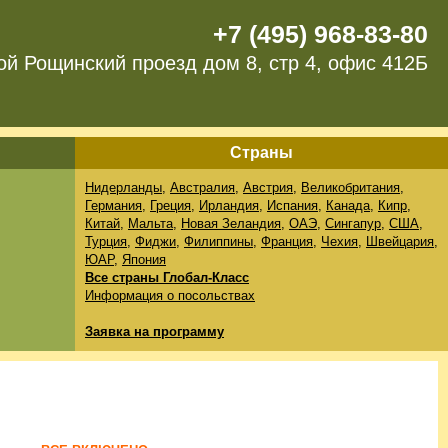
+7 (495) 968-83-80
ой Рощинский проезд дом 8, стр 4, офис 412Б
Страны
Нидерланды
,
Австралия
,
Австрия
,
Великобритания
,
Германия
,
Греция
,
Ирландия
,
Испания
,
Канада
,
Кипр
,
Китай
,
Мальта
,
Новая Зеландия
,
ОАЭ
,
Сингапур
,
США
,
Турция
,
Фиджи
,
Филиппины
,
Франция
,
Чехия
,
Швейцария
,
ЮАР
,
Япония
Все страны Глобал-Класс
Информация о посольствах
Заявка на программу