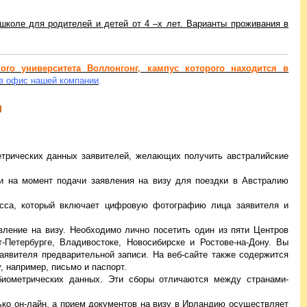
 школе для родителей и детей от 4 –х лет. Варианты проживания в
кого университета Воллонгонг, кампус которого находится в
в офис нашей компании
.
и
етрических данных заявителей, желающих получить австралийские
ии на момент подачи заявления на визу для поездки в Австралию
есса, который включает цифровую фотографию лица заявителя и
вление на визу. Необходимо лично посетить один из пяти Центров
Петербурге, Владивостоке, Новосибирске и Ростове-на-Дону. Вы
явителя предварительной записи. На веб-сайте также содержится
 например, письмо и паспорт.
иометрических данных. Эти сборы отличаются между странами-
ко он-лайн, а прием документов на визу в Ирландию осуществляет