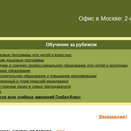
Офис в Москве: 2-
Обучение за рубежом
ковые программы для детей и взрослых
ние языковые программы
днее и среднее профессиональное образование для детей и молодежи
шее образование
олнительное образование и повышение квалификации
тиничный и туристический менеджмент
странные языки в семье преподавателя
A
сок всех учебных заведений Глобал-Класс
Внимание!