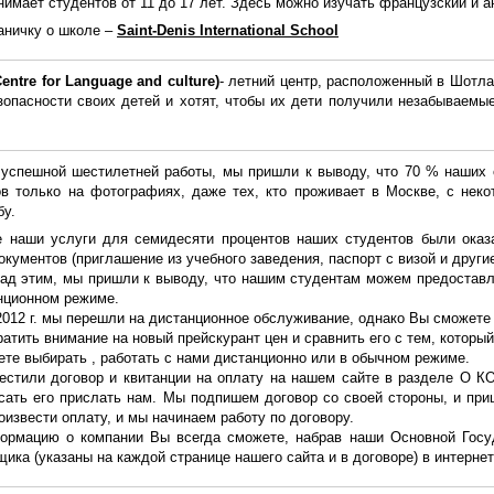
инимает студентов от 11 до 17 лет. Здесь можно изучать французский и 
аничку о школе –
Saint-Denis International School
Centre for Language and culture)
- летний центр, расположенный в Шотла
зопасности своих детей и хотят, чтобы их дети получили незабываемы
 успешной шестилетней работы, мы пришли к выводу, что 70 % наших 
ов только на фотографиях, даже тех, кто проживает в Москве, с нек
бу.
е наши услуги для семидесяти процентов наших студентов были оказа
окументов (приглашение из учебного заведения, паспорт с визой и други
ад этим, мы пришли к выводу, что нашим студентам можем предоставля
нционном режиме.
2012 г. мы перешли на дистанционное обслуживание, однако Вы сможете 
атить внимание на новый прейскурант цен и сравнить его с тем, который
те выбирать , работать с нами дистанционно или в обычном режиме.
естили договор и квитанции на оплату на нашем сайте в разделе О 
исать его прислать нам. Мы подпишем договор со своей стороны, и пр
оизвести оплату, и мы начинаем работу по договору.
ормацию о компании Вы всегда сможете, набрав наши Основной Госу
ика (указаны на каждой странице нашего сайта и в договоре) в интернет