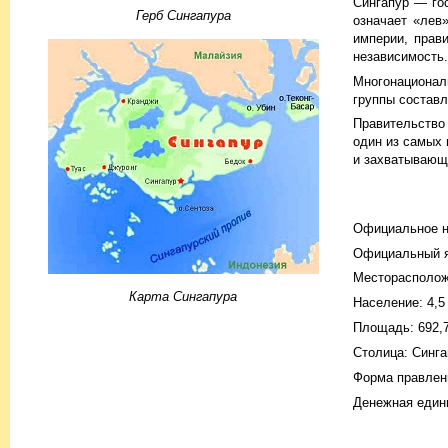
Сингапур — го
Герб Сингапура
означает «лев
империи, прав
независимость.
Многонационал
группы составл
Правительство 
один из самых 
и захватывающи
Официальное н
Официальный яз
Месторасположе
Карта Сингапура
Население: 4,5
Площадь: 692,7
Столица: Синга
Форма правлен
Денежная един