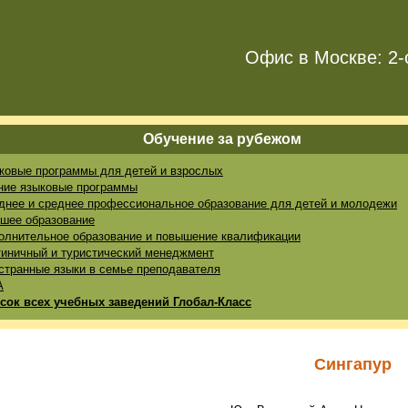
Офис в Москве: 2-
Обучение за рубежом
ковые программы для детей и взрослых
ние языковые программы
днее и среднее профессиональное образование для детей и молодежи
шее образование
олнительное образование и повышение квалификации
тиничный и туристический менеджмент
странные языки в семье преподавателя
A
сок всех учебных заведений Глобал-Класс
Сингапур