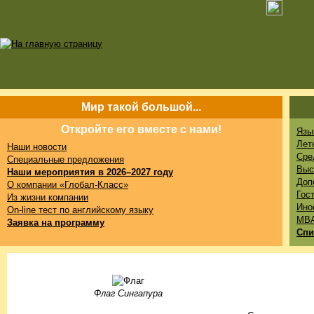
Мир такой большой...
Откройте его вместе с нами!
Язы
Лет
Наши новости
Сре
Специальные предложения
Выс
Наши мероприятия в 2026–2027 году
Доп
О компании «Глобал-Класс»
Гос
Из жизни компании
Ино
On-line тест по английскому языку
MB
Заявка на программу
Спи
Флаг Сингапура