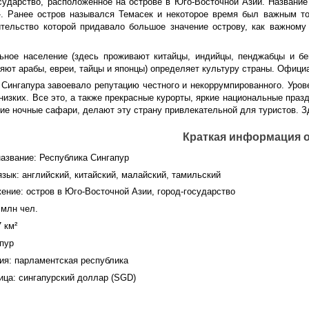
сударство, расположенное на острове в Юго-Восточной Азии. Название
». Ранее остров назывался Темасек и некоторое время был важным то
ительство которой придавало большое значение острову, как важному
ьное население (здесь проживают китайцы, индийцы, пенджабцы и бе
яют арабы, евреи, тайцы и японцы) определяет культуру страны. Офици
Сингапура завоевало репутацию честного и некоррумпированного. Урове
низких. Все это, а также прекрасные курорты, яркие национальные праз
е ночные сафари, делают эту страну привлекательной для туристов. Зд
Краткая информация о
азвание: Республика Сингапур
ык: английский, китайский, малайский, тамильский
ние: остров в Юго-Восточной Азии, город-государство
 млн чел.
 км²
пур
ия: парламентская республика
ица: сингапурский доллар (SGD)