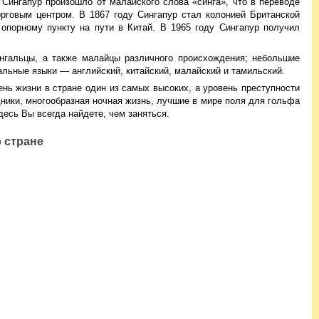
 Сингапур произошло от малайского слова «синга», что в переводе
рговым центром. В 1867 году Сингапур стал колонией Британской
 опорному пункту на пути в Китай. В 1965 году Сингапур получил
нгальцы, а также малайцы различного происхождения; небольшие
альные языки — английский, китайский, малайский и тамильский.
нь жизни в стране один из самых высоких, а уровень преступности
дники, многообразная ночная жизнь, лучшие в мире поля для гольфа
есь Вы всегда найдете, чем заняться.
 стране