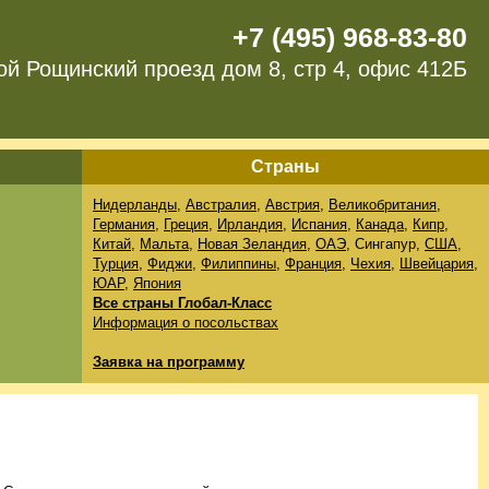
+7 (495) 968-83-80
ой Рощинский проезд дом 8, стр 4, офис 412Б
Страны
Нидерланды
,
Австралия
,
Австрия
,
Великобритания
,
Германия
,
Греция
,
Ирландия
,
Испания
,
Канада
,
Кипр
,
Китай
,
Мальта
,
Новая Зеландия
,
ОАЭ
, Сингапур,
США
,
Турция
,
Фиджи
,
Филиппины
,
Франция
,
Чехия
,
Швейцария
,
ЮАР
,
Япония
Все страны Глобал-Класс
Информация о посольствах
Заявка на программу